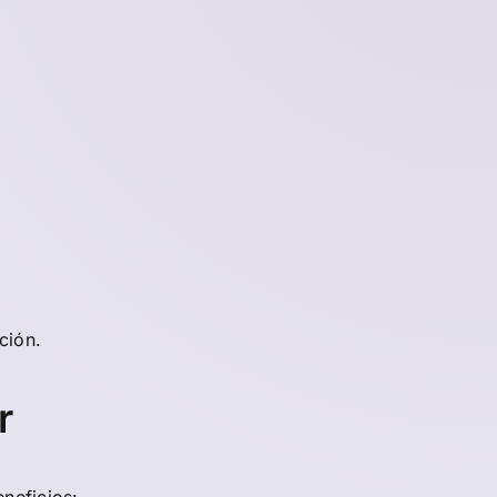
ción.
r
neficios: