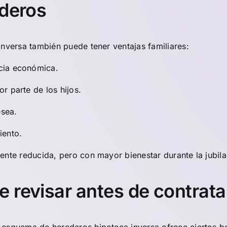
ederos
inversa también puede tener ventajas familiares:
cia económica.
r parte de los hijos.
esea.
iento.
ente reducida, pero con mayor bienestar durante la jubila
 revisar antes de contrata
 esquema de herederos hipoteca inversa ofrece ciertos be