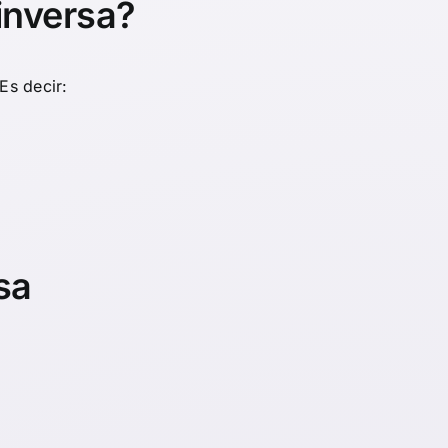
 inversa?
Es decir:
sa