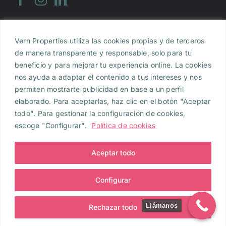
Vern Properties utiliza las cookies propias y de terceros
Aviso legal
|
Política de Privacidad
|
Política de
de manera transparente y responsable, solo para tu
Cookies
beneficio y para mejorar tu experiencia online. La cookies
nos ayuda a adaptar el contenido a tus intereses y nos
Vern Properties, S.L., inscrita en el Registro
permiten mostrarte publicidad en base a un perfil
Mercantil de Barcelona al Tomo 47.622, Folio 148,
elaborado. Para aceptarlas, haz clic en el botón "Aceptar
Hoja B-557.390, Inscripción 1. NIF B-2980639 e y con
todo". Para gestionar la configuración de cookies,
domicilio en Calle Muntaner de Barcelona, 354, 4º
escoge "Configurar".
Política de cookies
2ª, 08021 , Barcelona. Para cualquier consulta
puedes
contactar con nosotros
Vern Properties, S.L.
Aceptar todo
2024. Todos los derechos reservados.
Configurar
Llámanos
Rechazar todo