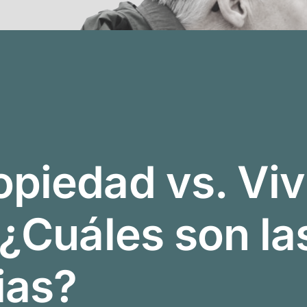
opiedad vs. Vi
 ¿Cuáles son la
ias?