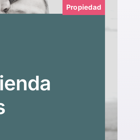
Propiedad
vienda
s