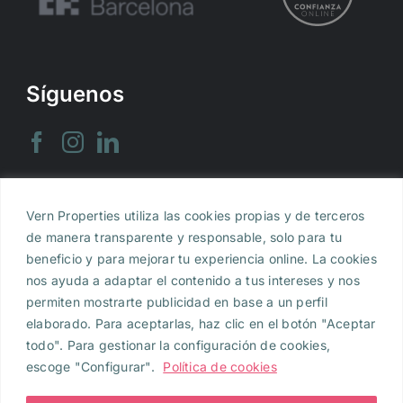
Síguenos
Vern Properties utiliza las cookies propias y de terceros
Aviso legal
|
Política de Privacidad
|
Política de
de manera transparente y responsable, solo para tu
Cookies
beneficio y para mejorar tu experiencia online. La cookies
nos ayuda a adaptar el contenido a tus intereses y nos
Vern Properties, S.L., inscrita en el Registro
permiten mostrarte publicidad en base a un perfil
Mercantil de Barcelona al Tomo 47.622, Folio 148,
elaborado. Para aceptarlas, haz clic en el botón "Aceptar
Hoja B-557.390, Inscripción 1. NIF B-2980639 e y con
todo". Para gestionar la configuración de cookies,
domicilio en Calle Muntaner de Barcelona, 354, 4º
escoge "Configurar".
Política de cookies
2ª, 08021 , Barcelona. Para cualquier consulta
puedes
contactar con nosotros
Vern Properties, S.L.