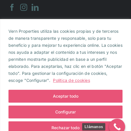
Vern Properties utiliza las cookies propias y de terceros
Aviso legal
|
Política de Privacidad
|
Política de
de manera transparente y responsable, solo para tu
Cookies
beneficio y para mejorar tu experiencia online. La cookies
nos ayuda a adaptar el contenido a tus intereses y nos
Vern Properties, S.L., inscrita en el Registro
permiten mostrarte publicidad en base a un perfil
Mercantil de Barcelona al Tomo 47.622, Folio 148,
elaborado. Para aceptarlas, haz clic en el botón "Aceptar
Hoja B-557.390, Inscripción 1. NIF B-2980639 e y con
todo". Para gestionar la configuración de cookies,
domicilio en Calle Muntaner de Barcelona, 354, 4º
escoge "Configurar".
Política de cookies
2ª, 08021 , Barcelona. Para cualquier consulta
puedes
contactar con nosotros
Vern Properties, S.L.
Aceptar todo
2024. Todos los derechos reservados.
Configurar
Llámanos
Rechazar todo