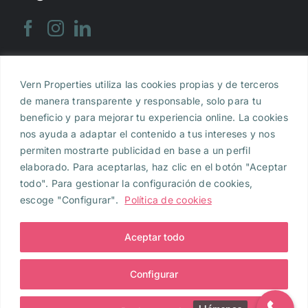
Vern Properties utiliza las cookies propias y de terceros
Aviso legal
|
Política de Privacidad
|
Política de
de manera transparente y responsable, solo para tu
Cookies
beneficio y para mejorar tu experiencia online. La cookies
nos ayuda a adaptar el contenido a tus intereses y nos
Vern Properties, S.L., inscrita en el Registro
permiten mostrarte publicidad en base a un perfil
Mercantil de Barcelona al Tomo 47.622, Folio 148,
elaborado. Para aceptarlas, haz clic en el botón "Aceptar
Hoja B-557.390, Inscripción 1. NIF B-2980639 e y con
todo". Para gestionar la configuración de cookies,
domicilio en Calle Muntaner de Barcelona, 354, 4º
escoge "Configurar".
Política de cookies
2ª, 08021 , Barcelona. Para cualquier consulta
puedes
contactar con nosotros
Vern Properties, S.L.
Aceptar todo
2024. Todos los derechos reservados.
Configurar