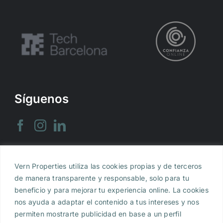
Síguenos
Vern Properties utiliza las cookies propias y de terceros
Aviso legal
|
Política de Privacidad
|
Política de
de manera transparente y responsable, solo para tu
Cookies
beneficio y para mejorar tu experiencia online. La cookies
nos ayuda a adaptar el contenido a tus intereses y nos
Vern Properties, S.L., inscrita en el Registro
permiten mostrarte publicidad en base a un perfil
Mercantil de Barcelona al Tomo 47.622, Folio 148,