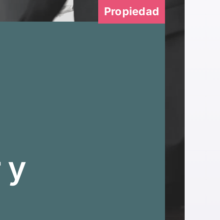
Propiedad
 y